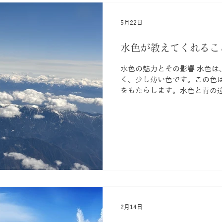
わせて、 全人的に健康をサポ
彩の力を加えることで、心身
5月22日
す。 色彩は、私たちの感情や
えば、赤はエネルギーや活力
冷静さを促します。 こうした
水色が教えてくれるこ
ことで、治療やセルフケアの
す。 色彩の心理的効果 赤色
水色の魅力とその影響 水色は
め。血行促進や活力アップに役
く、少し薄い色です。この色
和らげ、心を落
をもたらします。水色と青の
た印象を与えるのに対し、水
させます。 初夏の色、水色 
が、この水色です。少しずつ
に近づいてきました。しかし
持っています。 水色は心に「
す。ざわついた感情を、そっ
を、穏やかに整えるように、
ように、あなたの内側を静かに
の力 緊張やストレスをほぐし
す。「少し、息を抜いていい
2月14日
れるような優しさがあります
ックスさせる手助けをしてくれ