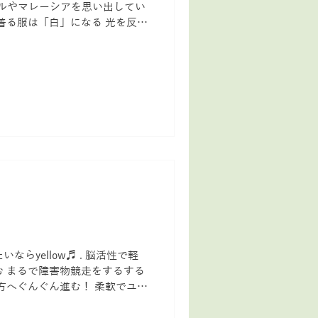
ールやマレーシアを思い出してい
いうか、「黒」は無理！ 光や放
よ〜！...
らyellow♬ . 脳活性で軽
 まるで障害物競走をするする
んぐん進む！ 柔軟でユニ
をどんどんイメージしていく そ