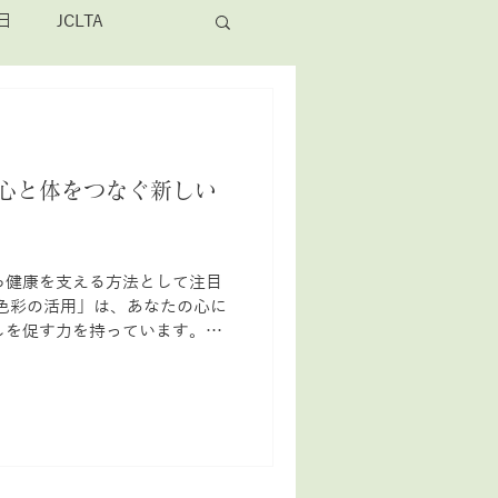
日
JCLTA
心と体をつなぐ新しい
ら健康を支える方法として注目
しを促す力を持っています。色
でなく、感情や体調に影響を与
りやすくご紹介します。 あな
、より豊かな毎日を目指しまし
基本 統合医療とは、従来の西洋
理療法、自然療法などを組み合