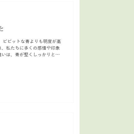
ートする考え方です。 ここに色
のバランスを整えやすくなりま
気分に直接影響を与えます。 例
を感じさせ、青はリラックスや
色の特性を理解し、適切に使う
と
効果を高めることができるので
：元気を出したいときにおすす
、ビビットな青よりも明度が高
立ちます。 青色：ストレスを
は、私たちに多くの感情や印象
違いは、青が堅くしっかりとし
色は優しく柔らかな印象を感じ
初夏の色としてよく使われるの
陽が増え始め、涼を求める時期
、まだ柔らかで穏やかな印象を
静けさ」をもたらしてくれま
となだめるように。乱れた思考
水色はまるで小川のせせらぎの
流れていきます。 水色の癒し
、呼吸を深くしてくれる色で
よ」と、そっと背中を押してく
。この色は、あなたの心をリラ
ます。 コミュニケーションを