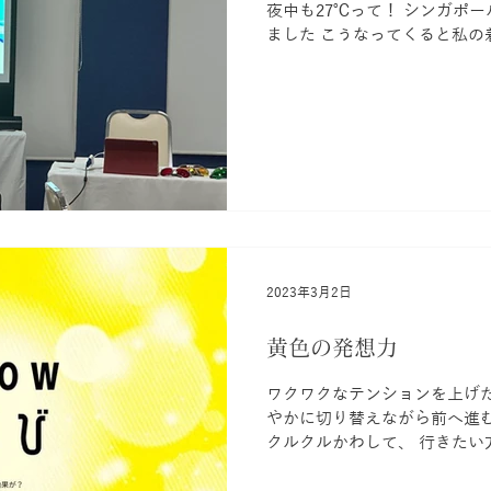
夜中も27℃って！ シンガポ
ました こうなってくると私の着る服は「白」になる 光を反射
する白で直射日光が和らぐ と
射熱を吸収する黒は危険かもです
2023年3月2日
黄色の発想力
ワクワクなテンションを上げたいな
やかに切り替えながら前へ進む
クルクルかわして、 行きたい方へぐ
ークな発想をもたらして 未来