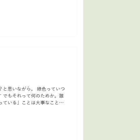
きや...
？と思いながら。 緑色っていつ
 でもそれって何のためか。誰
っている」ことは大事なこと。
てしまう それは心に緊張を生
こちらが立たず...