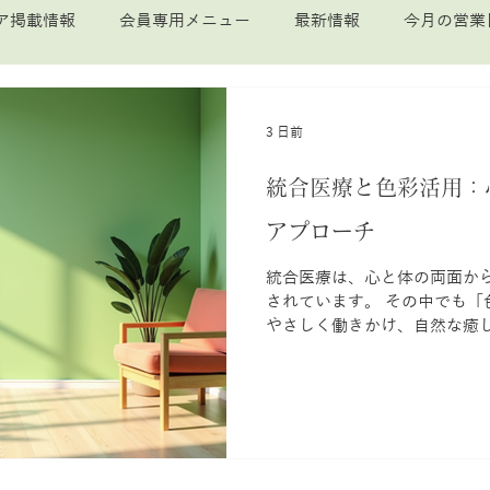
ア掲載情報
会員専用メニュー
最新情報
今月の営業
3 日前
統合医療と色彩活用：
アプローチ
統合医療は、心と体の両面か
されています。 その中でも「色彩の活用」は、あなたの心に
やさしく働きかけ、自然な癒
はただの見た目の美しさだけ
える大切な要素です。 この記事では、統合医療における色彩
の役割や具体的な活用法をわか
たの日常や仕事に取り入れて
ょう。 統合医療と色彩活用の
医学に加えて、東洋医学や心