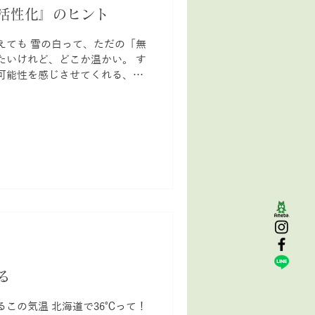
活性化』のヒント
も深く共鳴する水色は、言葉に
つ表に出す勇気を与えてくれま
えても 雪の白って、ただの「無
も柔らか
たいけれど、どこか温かい。 す
可能性を感じさせてくれる、特
 特に、光そのものである
いるため、非常にパワフル 白
過去の失敗や、他人からの評価
」が無限の可能性を持っている
ラー
と、 白は体のエネルギーライ
あります。 特に冬の寒さや乾
 明るい光＝白を意識的に取り
 白は、不要なもの
もの、自分の中の核となる能力
クリアになると、頭の中の霧が
る
か、どう動けばいいのかが明確
になります。 まさに「自己活性化」の始まり 色の心身作
るこの気温 北海道で36℃って！