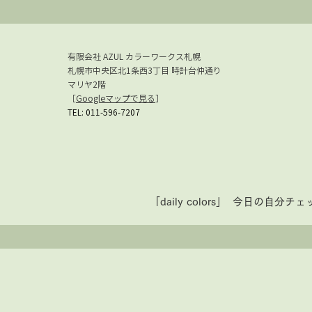
有限会社 AZUL カラーワークス札幌
札幌市中央区北1条西3丁目 時計台仲通り
マリヤ2階
［
Googleマップで見る
］​
TEL:
011-596-7207
「daily colors」 今日の自分チ