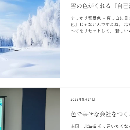
雪の色がくれる『自己
司る「喉のチャクラ」の青と
ならなかった気持ちを少しず
すっかり雪景色～ 真っ白に見
す。また、話しかけるトーン
色」じゃないんですよね。 冷
べてをリセットして、 新しい
別な色。 私たちが普段、何気なく見ている色には、心や体に
作用する「波長」があります。
「白」は、すべての色を含んで
は、まっさらなキャンバス。 
を一度リセット、 「今の自分
ことを思い出させてくれます。 色彩心理や生理作用、カ
ライトセラピーの観点から見る
ンを整え、滞りを解消する力が
燥で免疫が落ちやすい時期に、
入れることで、 心身の活力が湧いてくる。
2023年8月24日
を削ぎ落とし、 本当に大切な
を浮き彫りにします。 思考が
色で幸せな会社をつく
晴れて、 自分が何をしたいの
南国 北海道 そう言いたくな