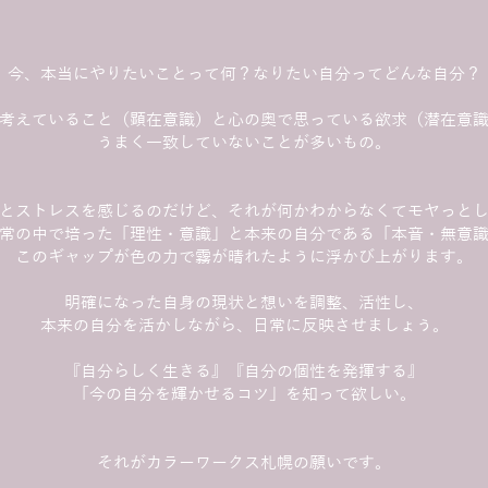
今、本当にやりたいことって何？なりたい自分ってどんな自分？
考えていること（顕在意識）と心の奥で思っている欲求（潜在意
うまく一致していないことが多いもの。
とストレスを感じるのだけど、それが何かわからなくてモヤっと
常の中で培った「理性・意識」と本来の自分である「本音・無意
このギャップが色の力で霧が晴れたように浮かび上がります。
明確になった自身の現状と想いを調整、活性し、
本来の自分を活かしながら、日常に反映させましょう。
『自分らしく生きる』『自分の個性を発揮する』
「今の自分を輝かせるコツ」を知って欲しい。
それがカラーワークス札幌の願いです。