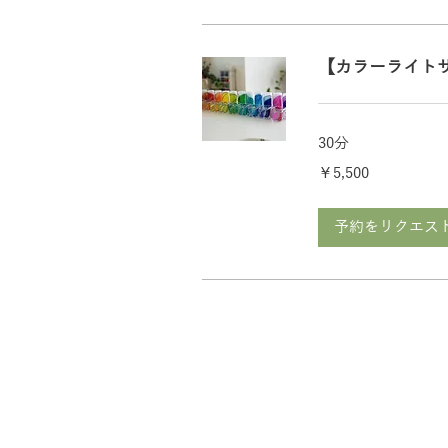
【カラーライト
30分
5,500
￥5,500
円
予約をリクエス