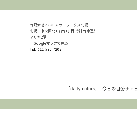
有限会社 AZUL カラーワークス札幌
札幌市中央区北1条西3丁目 時計台仲通り
マリヤ2階
［
Googleマップで見る
］​
TEL:
011-596-7207
「daily colors」 今日の自分チ