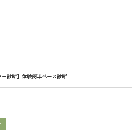
ラー診断】体験簡単ベース診断
ト