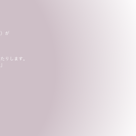
識）が
したりします。
識」