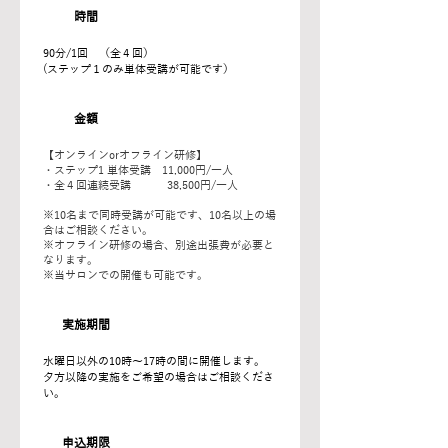
時間
90分/1回 （全４回）
(ステップ１のみ単体受講が可能です）
金額
【オンラインorオフライン研修】
・ステップ1 単体受講 11,000円/一人
・全４回連続受講 38,500円/一人
※10名まで同時受講が可能です、10名以上の場
合はご相談ください。
※オフライン研修の場合、別途出張費が必要と
なります。
※当サロンでの開催も可能です。
実施期間
水曜日以外の10時～17時の間に開催します。
夕方以降の実施をご希望の場合はご相談くださ
い。
申込期限