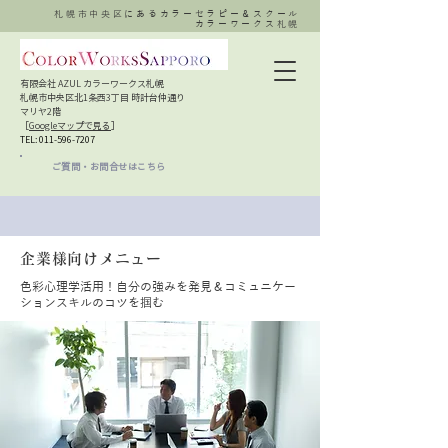
札幌市中央区にあるカラーセラピー＆スクール
カラーワークス札幌
有限会社 AZUL カラーワークス札幌
札幌市中央区北1条西3丁目 時計台仲通り
マリヤ2階
［
Googleマップで見る
］​
TEL:
011-596-7207
ご質問・お問合せはこちら
企業様向けメニュー
色彩心理学活用！自分の強みを発見＆コミュニケー
ションスキルのコツを掴む