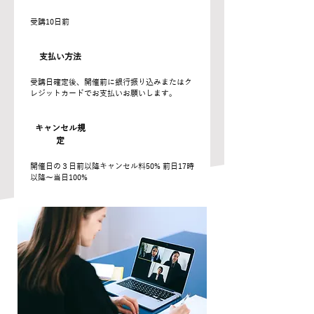
受講10日前
支払い方法
受講日確定後、開催前に銀行振り込みまたはク
レジットカードでお支払いお願いします。
キャンセル規
定
開催日の３日前以降キャンセル料50% 前日17時
以降〜当日100%
必要な環境
【オンライン研修】
ZOOMが使用できる環境・研修中に会話ができ
る環境
【オフライン研修】
研修室