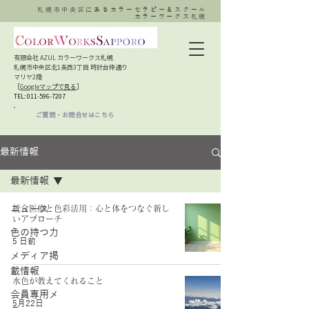
札幌市中央区にあるカラーセラピー＆スクール
カラーワークス札幌
有限会社 AZUL カラーワークス札幌
札幌市中央区北1条西3丁目 時計台仲通り
マリヤ2階
［
Googleマップで見る
］​
TEL:
011-596-7207
ご質問・お問合せはこちら
最新情報
最新情報
ニュース
統合医療と色彩活用：心と体をつなぐ新し
いアプローチ
色の持つ力
5 日前
メディア掲
載情報
水色が教えてくれること
会員専用メ
5月22日