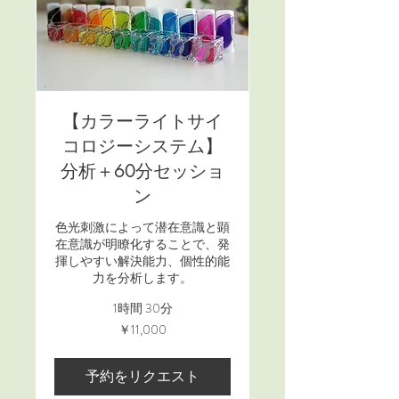
【カラーライトサイ
コロジーシステム】
分析＋60分セッショ
ン
色光刺激によって潜在意識と顕
在意識が明瞭化することで、発
揮しやすい解決能力、個性的能
力を分析します。
1時間 30分
11,000
￥11,000
円
予約をリクエスト