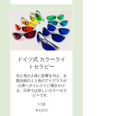
ドイツ式 カラーライ
トセラピー
光と色が人体に影響を与え、太
陽光線の１１色のアイグラスが
心身ヘダイレクトに働きかけ
る、日本では珍しいカラーセラ
ピーです。
50分
8,800
￥8,800
円