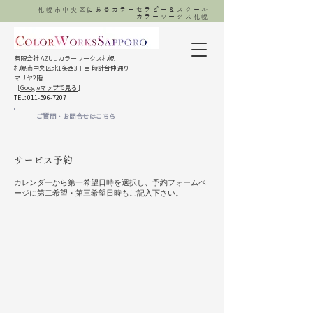
札幌市中央区にあるカラーセラピー＆スクール
カラーワークス札幌
有限会社 AZUL カラーワークス札幌
札幌市中央区北1条西3丁目 時計台仲通り
マリヤ2階
［
Googleマップで見る
］​
TEL:
011-596-7207
ご質問・お問合せはこちら
サービス予約
カレンダーから第一希望日時を選択し、予約フォームペ
ージに第二希望・第三希望日時もご記入下さい。