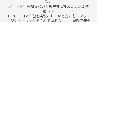
授。
アロマを全然知らない方も手軽に使えるレシピ状
態〜〜
すでにアロマと色を実戦されている方にも、マッサ
ージやヒーリングをされている方にも、現場で使え
る内容となっています。
予約をリクエスト
プライバシーポリシー
​特定商取引法に基づく表記はこちら
掲載の情報・画像など、全てのコンテンツの無断複写・転載を禁
じます。
© 2022 有限会社 AZUL カラーワークス札幌