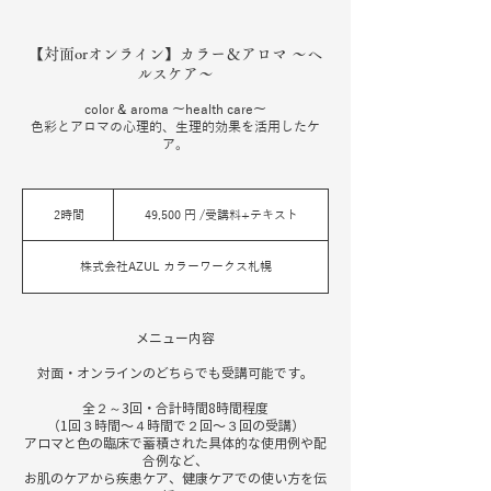
【対面orオンライン】カラー＆アロマ ～ヘ
ルスケア～
color & aroma 〜health care〜
色彩とアロマの心理的、生理的効果を活用したケ
ア。
49,500
円
2時間
2
49,500 円 /受講料+テキスト
/
時
受
間
講
株式会社AZUL カラーワークス札幌
料
+テ
キ
ス
ト
メニュー内容
対面・オンラインのどちらでも受講可能です。
全２～3回・合計時間8時間程度
（1回３時間〜４時間で２回〜３回の受講）
アロマと色の臨床で蓄積された具体的な使用例や配
合例など、
お肌のケアから疾患ケア、健康ケアでの使い方を伝