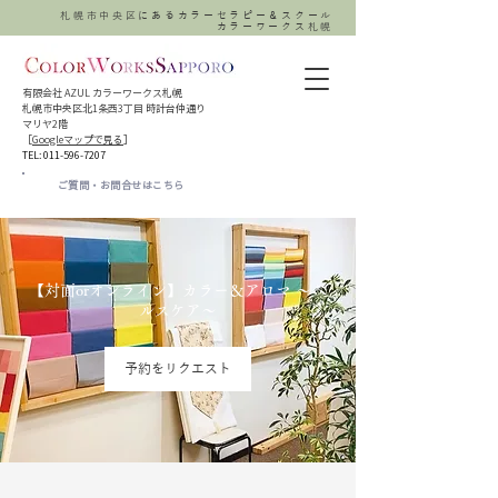
札幌市中央区にあるカラーセラピー＆スクール
カラーワークス札幌
有限会社 AZUL カラーワークス札幌
札幌市中央区北1条西3丁目 時計台仲通り
マリヤ2階
［
Googleマップで見る
］​
TEL:
011-596-7207
ご質問・お問合せはこちら
【対面orオンライン】カラー＆アロマ ～ヘ
ルスケア～
予約をリクエスト